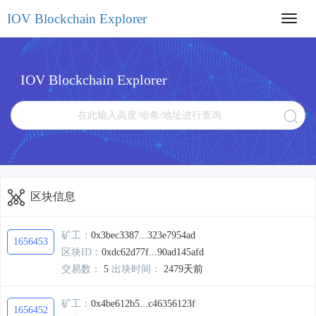
IOV Blockchain Explorer
Toggl
navig
IOV Blockchain Explorer
区块信息
矿工：
0x3bec3387...323e7954ad
1656453
区块ID：
0xdc62d77f...90ad145afd
交易数：
5
出块时间：
2479天前
矿工：
0x4be612b5...c46356123f
1656452