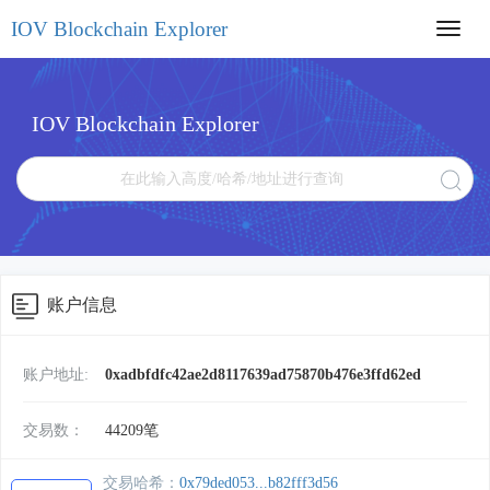
IOV Blockchain Explorer
Toggl
navig
IOV Blockchain Explorer
账户信息
账户地址:
0xadbfdfc42ae2d8117639ad75870b476e3ffd62ed
交易数：
44209笔
交易哈希：
0x79ded053...b82fff3d56