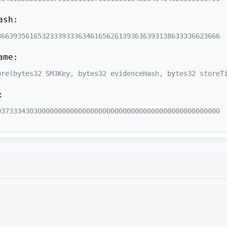
ash:
8663935616532333933363461656261393636393138633336623666
ame:
ore(bytes32 SM3Key, bytes32 evidenceHash, bytes32 storeT
:
9373334303000000000000000000000000000000000000000000000