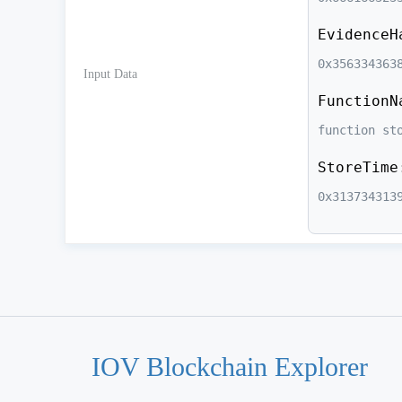
EvidenceH
0x356334363
Input Data
FunctionN
function st
StoreTime
0x313734313
IOV Blockchain Explorer