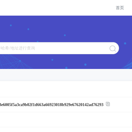
首页
3e6005f5a3ca9b02f1d663a66923018b929e67620142ad76293