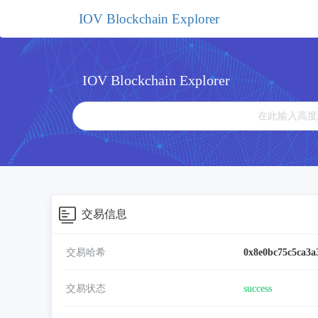
IOV Blockchain Explorer
IOV Blockchain Explorer
交易信息
交易哈希
0x8e0bc75c5ca3a
交易状态
success