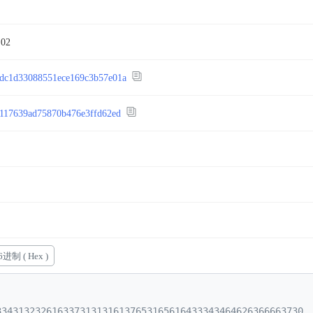
:02
dc1d33088551ece169c3b57e01a
8117639ad75870b476e3ffd62ed
6进制 ( Hex )
3343132326163373131316137653165616433343464626366663730