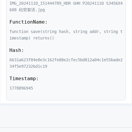
IMG_20241110_151444789_HDR GHH P20241110 S3456X4
608 枯荣絮语.jpg
FunctionName:
function save(string hash, string addr, string t
imestamp) returns()
Hash:
6631a623f84e8e3c162fe88e2cfec5bd812a04c1e55bade2
34f5e972326d1c19
Timestamp:
1778896945