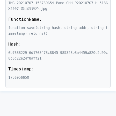
IMG_20210707_153730654-Pano GHH P20210707 H 5186
X2997 青山渡云桥.jpg
FunctionName:
function save(string hash, string addr, string t
imestamp) returns()
Hash:
6b7688229f6d1763478c8845f985328b8a4459a820c5d90c
8c6c22e24f8aff21
Timestamp:
1756956650