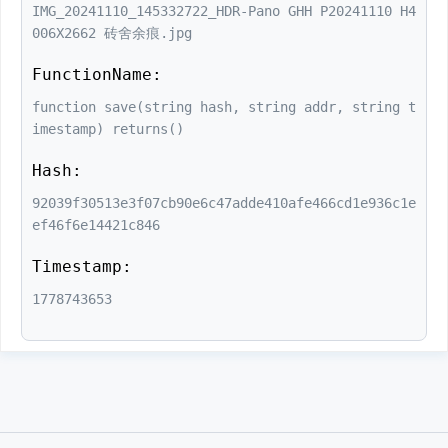
IMG_20241110_145332722_HDR-Pano GHH P20241110 H4
006X2662 砖舍余痕.jpg
FunctionName:
function save(string hash, string addr, string t
imestamp) returns()
Hash:
92039f30513e3f07cb90e6c47adde410afe466cd1e936c1e
ef46f6e14421c846
Timestamp:
1778743653