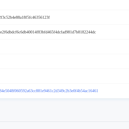
2f3c52b4e88a18f5fc46356123f
ce2f6dbdcf6c6db40014f83bfd465f4dcfad981d7b8182244dc
84e5048f060592a63cc881e9461c2d349c2b3e0f4b54ac16461