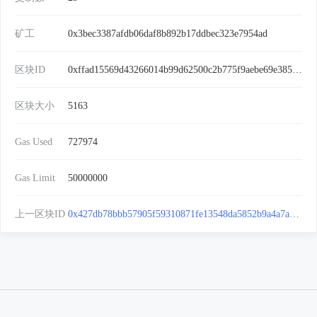
矿工
0x3bec3387afdb06daf8b892b17ddbec323e7954ad
区块ID
0xffad15569d43266014b99d62500c2b775f9aebe69e3857a62233d9ed7f7b5883
区块大小
5163
Gas Used
727974
Gas Limit
50000000
上一区块ID
0x427db78bbb57905f59310871fe13548da5852b9a4a7a26b65cedc05c830ad982