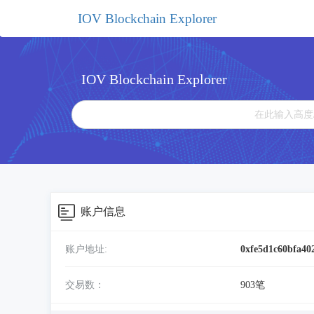
IOV Blockchain Explorer
IOV Blockchain Explorer
账户信息
账户地址:
0xfe5d1c60bfa40
交易数：
903笔