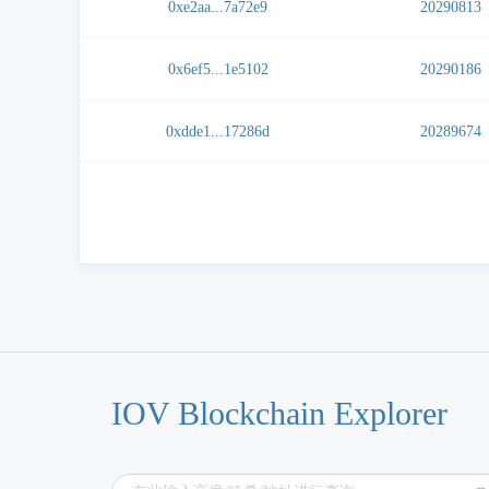
0xe2aa...7a72e9
20290813
0x6ef5...1e5102
20290186
0xdde1...17286d
20289674
IOV Blockchain Explorer