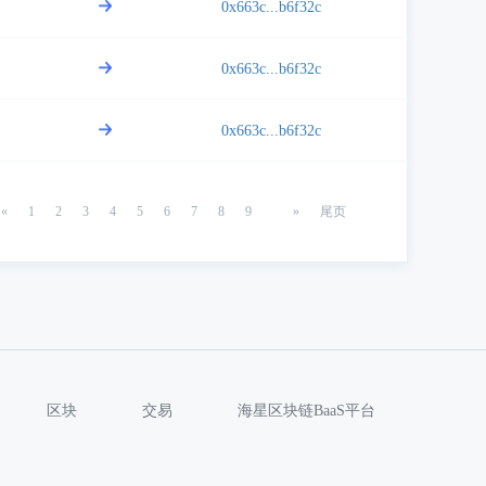
0x663c...b6f32c
0x663c...b6f32c
0x663c...b6f32c
«
1
2
3
4
5
6
7
8
9
»
尾页
区块
交易
海星区块链BaaS平台