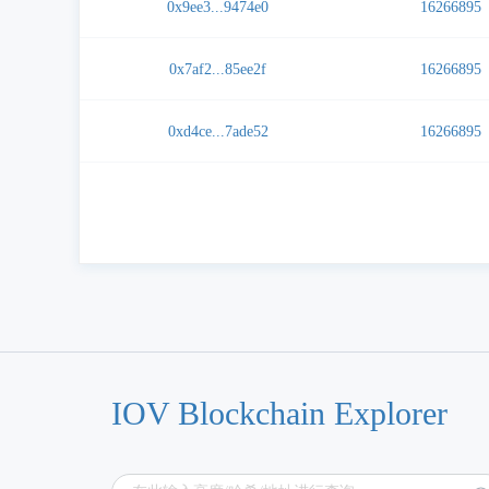
0x9ee3...9474e0
16266895
0x7af2...85ee2f
16266895
0xd4ce...7ade52
16266895
IOV Blockchain Explorer