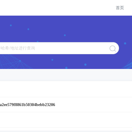
首页
a2ee579f8861b50304bebb23206