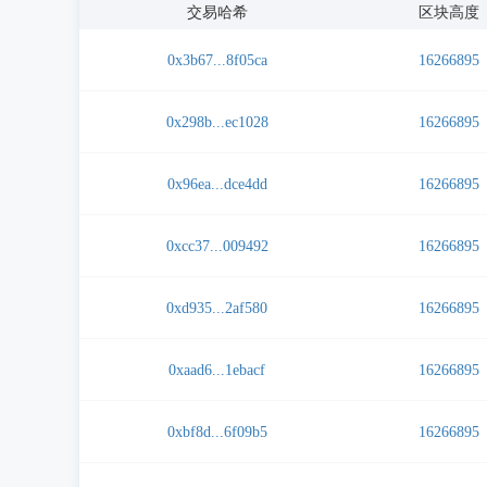
交易哈希
区块高度
0x3b67...8f05ca
16266895
0x298b...ec1028
16266895
0x96ea...dce4dd
16266895
0xcc37...009492
16266895
0xd935...2af580
16266895
0xaad6...1ebacf
16266895
0xbf8d...6f09b5
16266895